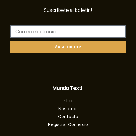
Suscribete al boletín!
C
o
r
r
Suscribirme
e
o
e
l
e
c
Mundo Textil
t
r
Inicio
ó
n
Nosotros
i
Contacto
c
Registrar Comercio
o