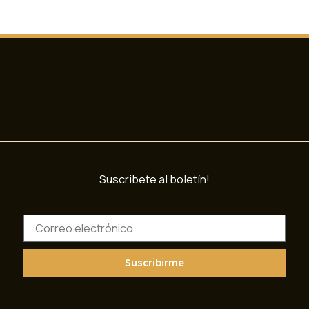
Suscribete al boletín!
C
o
r
r
Suscribirme
e
o
e