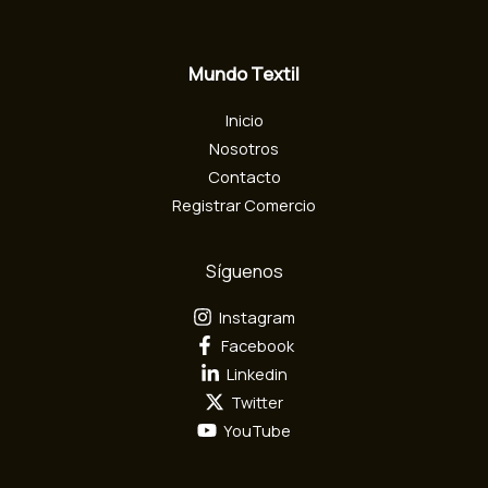
l
e
c
Mundo Textil
t
r
Inicio
ó
n
Nosotros
i
Contacto
c
Registrar Comercio
o
Síguenos
Instagram
Facebook
Linkedin
Twitter
YouTube