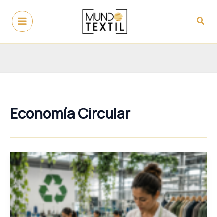
Ir
al
Busc
contenido
Economía Circular