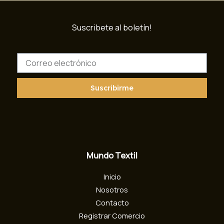
Suscribete al boletín!
C
o
r
r
Suscribirme
e
o
e
l
e
c
Mundo Textil
t
r
Inicio
ó
n
Nosotros
i
Contacto
c
Registrar Comercio
o