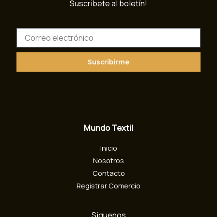
Suscribete al boletín!
C
o
r
r
Suscribirme
e
o
e
l
e
c
Mundo Textil
t
r
Inicio
ó
n
Nosotros
i
Contacto
c
Registrar Comercio
o
Síguenos