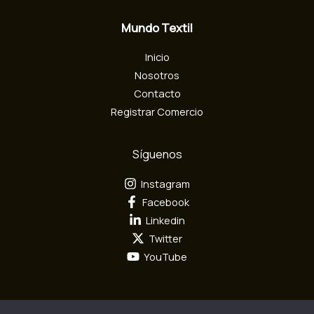
e
c
Mundo Textil
t
r
Inicio
ó
n
Nosotros
i
Contacto
c
Registrar Comercio
o
Síguenos
Instagram
Facebook
Linkedin
Twitter
YouTube