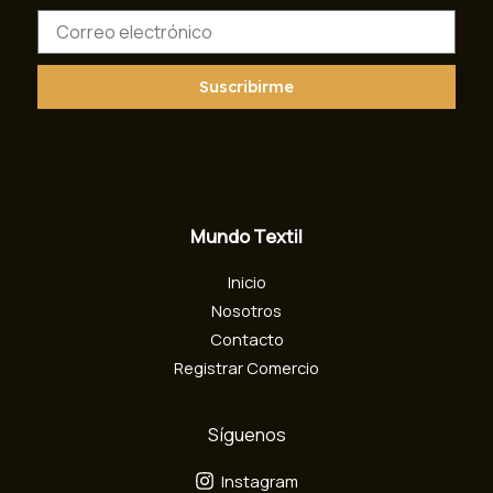
C
o
r
r
Suscribirme
e
o
e
l
e
c
Mundo Textil
t
r
Inicio
ó
n
Nosotros
i
Contacto
c
Registrar Comercio
o
Síguenos
Instagram