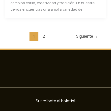
combina estilo, creatividad y tradición. En nuestra
tienda encuentras una amplia variedad de
1
2
Siguiente
→
Suscribete al boletín!