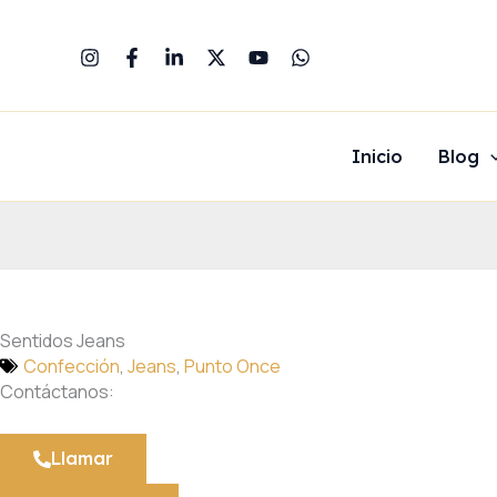
Ir
al
contenido
Inicio
Blog
Sentidos Jeans
Confección
,
Jeans
,
Punto Once
Contáctanos:
Llamar