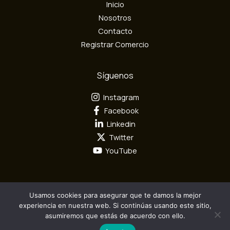
Inicio
ó
n
Nosotros
i
Contacto
c
Registrar Comercio
o
Síguenos
Instagram
Facebook
Linkedin
Twitter
YouTube
Usamos cookies para asegurar que te damos la mejor
Todos los derechos reservados por Mundo Textil © 2026
experiencia en nuestra web. Si continúas usando este sitio,
asumiremos que estás de acuerdo con ello.
Diseño y Desarrollo por
Camaleón Interactivo S.A.S