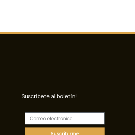
Suscribete al boletín!
C
o
r
r
Suscribirme