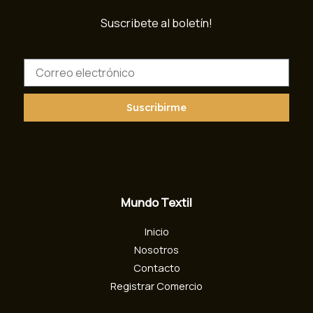
Suscribete al boletín!
C
o
r
r
Suscribirme
e
o
e
l
e
c
Mundo Textil
t
r
Inicio
ó
n
Nosotros
i
Contacto
c
Registrar Comercio
o