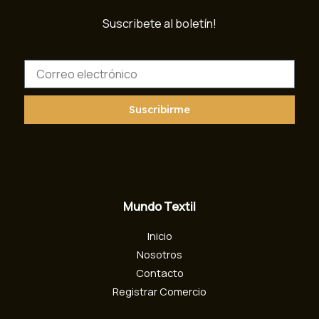
Suscribete al boletín!
C
o
r
r
Suscribirme
e
o
e
l
e
c
Mundo Textil
t
r
Inicio
ó
n
Nosotros
i
Contacto
c
Registrar Comercio
o