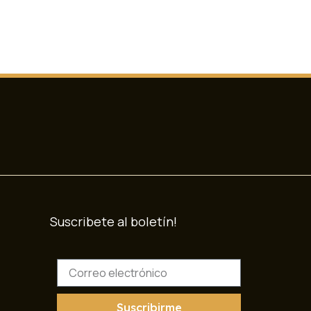
Suscribete al boletín!
C
o
r
r
Suscribirme