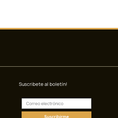
Suscribete al boletín!
C
o
r
r
Suscribirme