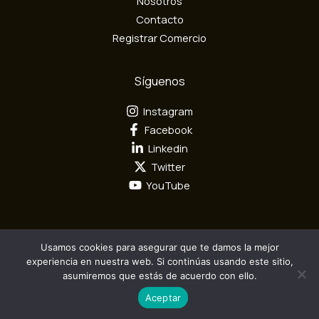
Nosotros
i
Contacto
c
Registrar Comercio
o
Síguenos
Instagram
Facebook
Linkedin
Twitter
YouTube
Usamos cookies para asegurar que te damos la mejor
Todos los derechos reservados por Mundo Textil © 2026
experiencia en nuestra web. Si continúas usando este sitio,
asumiremos que estás de acuerdo con ello.
Diseño y Desarrollo por
Camaleón Interactivo S.A.S
Aceptar