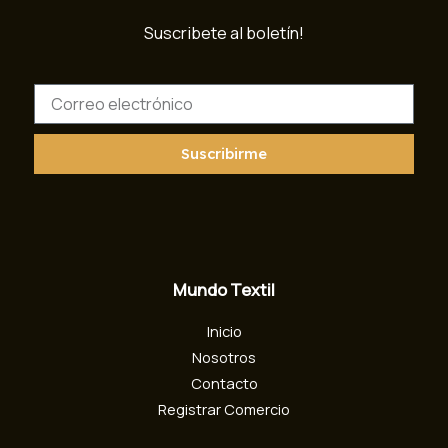
Suscribete al boletín!
C
o
r
r
Suscribirme
e
o
e
l
e
c
Mundo Textil
t
r
Inicio
ó
n
Nosotros
i
Contacto
c
Registrar Comercio
o