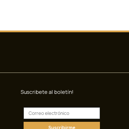
Suscribete al boletín!
C
o
r
r
Suscribirme