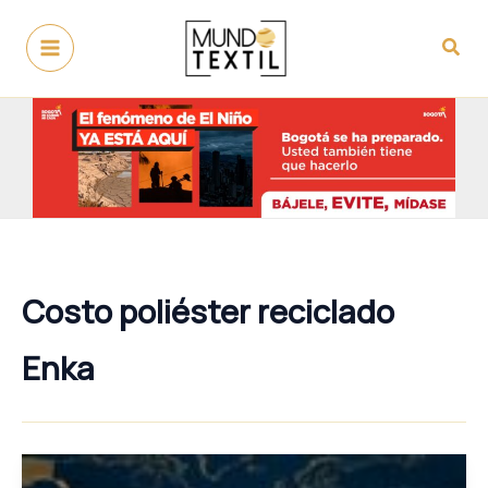
Ir
al
Busc
contenido
Costo poliéster reciclado
Enka