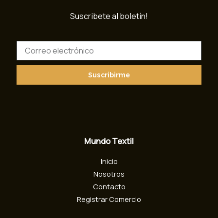
Suscribete al boletín!
C
o
r
r
Suscribirme
e
o
e
l
e
c
Mundo Textil
t
r
Inicio
ó
n
Nosotros
i
Contacto
c
Registrar Comercio
o