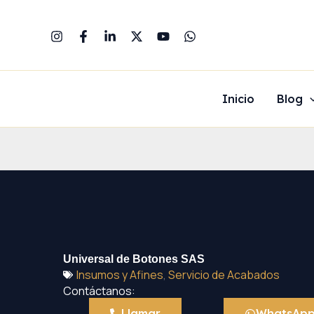
Ir
al
contenido
Inicio
Blog
Universal de Botones SAS
Insumos y Afines
,
Servicio de Acabados
Contáctanos:
Llamar
WhatsAp