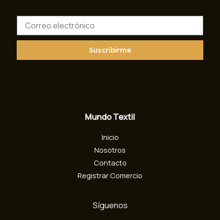
C
o
r
r
Suscribirme
e
o
e
l
e
c
Mundo Textil
t
r
Inicio
ó
n
Nosotros
i
Contacto
c
Registrar Comercio
o
Síguenos