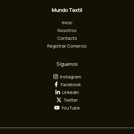
c
Mundo Textil
t
r
Inicio
ó
n
Nosotros
i
Contacto
c
Registrar Comercio
o
Síguenos
Instagram
Facebook
Linkedin
Twitter
YouTube