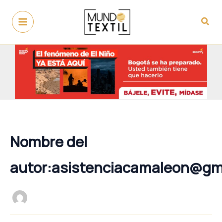
Ir
al
Busc
contenido
Nombre del
autor:asistenciacamaleon@gm